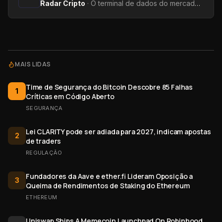
Radar Cripto
·
O terminal de dados do mercado: métricas on-chain, yields, captações e tendências.
MAIS LIDAS
Time de Segurança do Bitcoin Descobre 85 Falhas
1
Críticas em Código Aberto
SEGURANÇA
Lei CLARITY pode ser adiada para 2027, indicam apostas
2
de traders
REGULAÇÃO
Fundadores da Aave e ether.fi Lideram Oposição a
3
Queima de Rendimentos de Staking do Ethereum
ETHEREUM
Uniswap Ships A Memecoin Launchpad On Robinhood