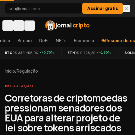
Pular para o conteúdo
Assinar grátis
jornal
cripto
Início
Bitcoin
DeFi
NFTs
Economia
☕
Resumo do di
BTC
R$ 330.458,00
ETH
R$ 9.728,29
SOL
R
+0.70%
+1.60%
Início
/
Regulação
REGULAÇÃO
Corretoras de criptomoedas
pressionam senadores dos
EUA para alterar projeto de
lei sobre tokens arriscados