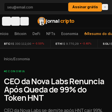
Pular para o conteúdo
Assinar grátis
jornal
cripto
Início
Bitcoin
DeFi
NFTs
Economia
☕
Resumo do di
BTC
R$ 330.112,00
ETH
R$ 9.770,29
SOL
R
-0.50%
-0.40%
Início
/
Economia
ECONOMIA
CEO da Nova Labs Renuncia
Após Queda de 99% do
Token HNT
CEO da Nova Labs se demite após HNT cair 99%.