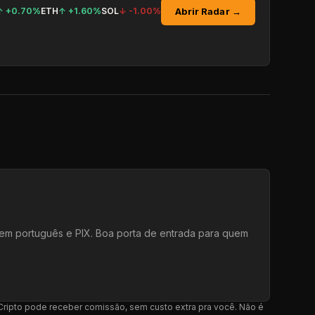
Abrir Radar →
↑
+0.70%
ETH
↑
+1.60%
SOL
↓
-1.00%
e em português e PIX. Boa porta de entrada para quem
l Cripto pode receber comissão, sem custo extra pra você. Não é