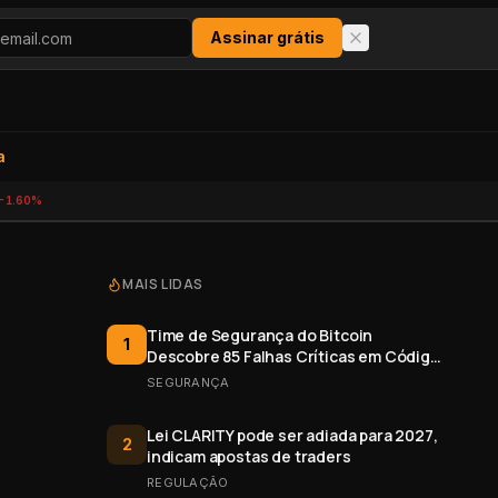
Assinar grátis
a
-1.60%
MAIS LIDAS
Time de Segurança do Bitcoin
1
Descobre 85 Falhas Críticas em Código
Aberto
SEGURANÇA
Lei CLARITY pode ser adiada para 2027,
2
indicam apostas de traders
REGULAÇÃO