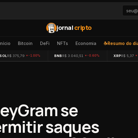
jornal
cripto
Início
Bitcoin
DeFi
NFTs
Economia
☕
Resumo do di
SOL
R$ 375,79
BNB
R$ 3.040,51
XRP
R$ 5,37
-1.00%
-0.60%
neyGram se
rmitir saques