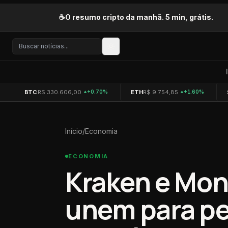
Pular para o conteúdo
☕
O resumo cripto da manhã. 5 min, grátis.
BTC
R$ 330.606,00
ETH
R$ 9.754,85
+0.70%
+1.60%
Início
/
Economia
ECONOMIA
Kraken e Mo
unem para pe