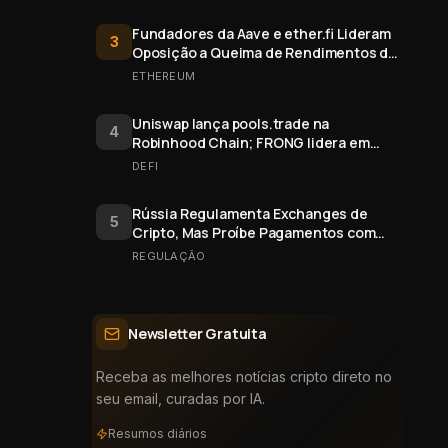
Fundadores da Aave e ether.fi Lideram
3
Oposição a Queima de Rendimentos de
Staking do Ethereum
ETHEREUM
Uniswap lança pools.trade na
4
Robinhood Chain; FRONG lidera em
valor
DEFI
Rússia Regulamenta Exchanges de
5
Cripto, Mas Proíbe Pagamentos com
Bitcoin
REGULAÇÃO
Newsletter Gratuita
Receba as melhores notícias cripto direto no
seu email, curadas por IA.
Resumos diários